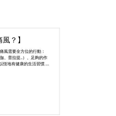
痛風？】
伽、普拉提..）、足夠的作
之以恆地有健康的生活習慣 -
a change of life style.. 感謝果籽的訪問 ...