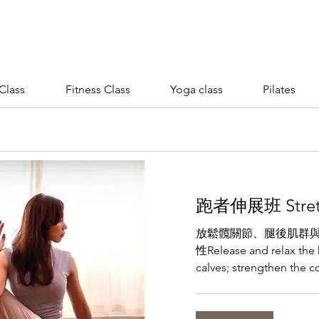
Class
Fitness Class
Yoga class
Pilates
跑者伸展班 Stretch
放鬆髖關節、腿後肌群與
性Release and relax the 
calves; strengthen the c