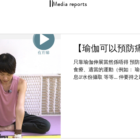
Media reports
【瑜伽可以預防
只靠瑜伽伸展當然係唔得 預防痛風需要全方位的行動：
食療、適當的運動（例如： 瑜
息&水份攝取 等等... 仲要持