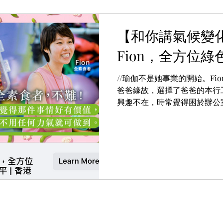
【和你講氣候變
Fion，全方位
//瑜伽不是她事業的開始。Fi
爸爸緣故，選擇了爸爸的本行
興趣不在，時常覺得困於辦公
餘時間，她會選擇到戶外行山
時期，以興趣形式開始接觸）
義務工作，包括地...