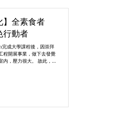
化】全素食者
綠色行動者
on完成大學課程後，因崇拜
工程開展事業，做下去發覺
室内，壓力很大。 故此，工
放鬆，也去進修瑜伽（大學
，同一時間參與環保團體的