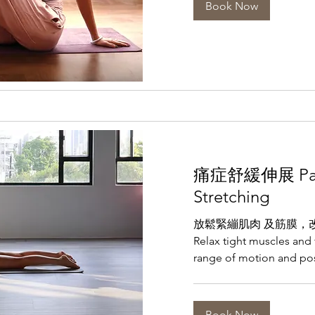
Book Now
痛症舒緩伸展 Pain 
Stretching
放鬆緊繃肌肉 及筋膜，
Relax tight muscles and 
range of motion and po
Book Now